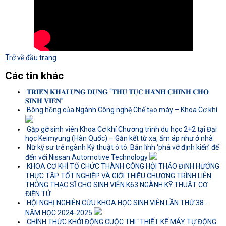
Trở về đầu trang
Các tin khác
𝐓𝐑𝐈𝐄̂̉𝐍 𝐊𝐇𝐀𝐈 𝐔̛́𝐍𝐆 𝐃𝐔̣𝐍𝐆 “𝐓𝐇𝐔̉ 𝐓𝐔̣𝐂 𝐇𝐀̀𝐍𝐇 𝐂𝐇𝐈́𝐍𝐇 𝐂𝐇𝐎
𝐒𝐈𝐍𝐇 𝐕𝐈𝐄̂𝐍”
Bông hồng của Ngành Công nghệ Chế tạo máy – Khoa Cơ khí
Gặp gỡ sinh viên Khoa Cơ khí Chương trình du học 2+2 tại Đại
học Keimyung (Hàn Quốc) – Gắn kết từ xa, ấm áp như ở nhà
Nữ kỹ sư trẻ ngành Kỹ thuật ô tô: Bản lĩnh ‘phá vỡ định kiến’ để
đến với Nissan Automotive Technology
KHOA CƠ KHÍ TỔ CHỨC THÀNH CÔNG HỘI THẢO ĐỊNH HƯỚNG
THỰC TẬP TỐT NGHIỆP VÀ GIỚI THIỆU CHƯƠNG TRÌNH LIÊN
THÔNG THẠC SĨ CHO SINH VIÊN K63 NGÀNH KỸ THUẬT CƠ
ĐIỆN TỬ
HỘI NGHỊ NGHIÊN CỨU KHOA HỌC SINH VIÊN LẦN THỨ 38 -
NĂM HỌC 2024-2025
CHÍNH THỨC KHỞI ĐỘNG CUỘC THI "THIẾT KẾ MÁY TỰ ĐỘNG