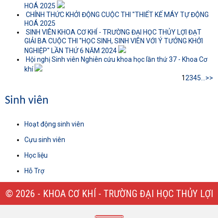
HOÁ 2025
CHÍNH THỨC KHỞI ĐỘNG CUỘC THI "THIẾT KẾ MÁY TỰ ĐỘNG
HOÁ 2025
SINH VIÊN KHOA CƠ KHÍ - TRƯỜNG ĐẠI HỌC THỦY LỢI ĐẠT
GIẢI BA CUỘC THI "HỌC SINH, SINH VIÊN VỚI Ý TƯỞNG KHỞI
NGHIỆP" LẦN THỨ 6 NĂM 2024
Hội nghị Sinh viên Nghiên cứu khoa học lần thứ 37 - Khoa Cơ
khí
1
2
3
4
5
...
>>
Sinh viên
Hoạt động sinh viên
Cựu sinh viên
Học liệu
Hỗ Trợ
© 2026 - KHOA CƠ KHÍ - TRƯỜNG ĐẠI HỌC THỦY LỢI