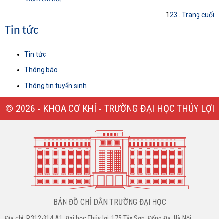
1
2
3
...
Trang cuối
Tin tức
Tin tức
Thông báo
Thông tin tuyển sinh
© 2026 - KHOA CƠ KHÍ - TRƯỜNG ĐẠI HỌC THỦY LỢI
BẢN ĐỒ CHỈ DẪN TRƯỜNG ĐẠI HỌC
Địa chỉ: P.312-314 A1, Đại học Thủy lợi, 175 Tây Sơn, Đống Đa, Hà Nội