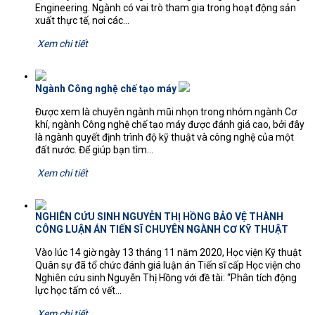
Engineering. Ngành có vai trò tham gia trong hoạt động sản
xuất thực tế, nơi các...
Xem chi tiết
Ngành Công nghệ chế tạo máy
Được xem là chuyên ngành mũi nhọn trong nhóm ngành Cơ
khí, ngành Công nghệ chế tạo máy được đánh giá cao, bởi đây
là ngành quyết định trình độ kỹ thuật và công nghệ của một
đất nước. Để giúp bạn tìm...
Xem chi tiết
NGHIÊN CỨU SINH NGUYỄN THỊ HỒNG BẢO VỆ THÀNH
CÔNG LUẬN ÁN TIẾN SĨ CHUYÊN NGÀNH CƠ KỸ THUẬT
Vào lúc 14 giờ ngày 13 tháng 11 năm 2020, Học viện Kỹ thuật
Quân sự đã tổ chức đánh giá luận án Tiến sĩ cấp Học viện cho
Nghiên cứu sinh Nguyễn Thị Hồng với đề tài: “Phân tích động
lực học tấm có vết...
Xem chi tiết