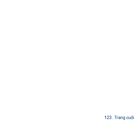
1
2
3
...
Trang cuối