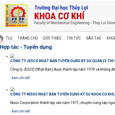
TLU
TRANG CHỦ
GIỚI THIỆU
TIN TỨC
ĐÀO TẠO
KHOA
Hợp tác - Tuyển dụng
CÔNG TY JESCO NHẬT BẢN TUYỂN DỤNG KỸ SƯ QUẢN LÝ THI
Công ty JESCO (Nhật Bản) được thành lập năm 1970 và khẳng định 
Xem chi tiết
CÔNG TY NISSO NHẬT BẢN TUYỂN DỤNG KỸ SƯ KHOA CƠ KHÍ,
Nisso Corporation thành lập vào năm 1971, chuyên cung cấp nguồn
Xem chi tiết