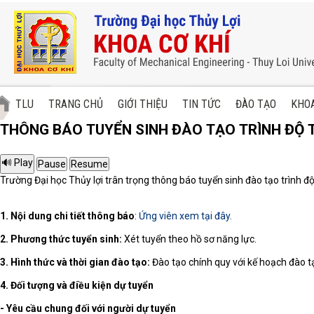
TLU
TRANG CHỦ
GIỚI THIỆU
TIN TỨC
ĐÀO TẠO
KHOA
THÔNG BÁO TUYỂN SINH ĐÀO TẠO TRÌNH ĐỘ T
Trường Đại học Thủy lợi trân trọng thông báo tuyển sinh đào tạo trình độ
1.
Nội dung chi tiết thông báo
:
Ứng viên xem tại đây.
2. Phương thức tuyển sinh:
Xét tuyển theo hồ sơ năng lực.
3.
Hình thức và thời gian đào tạo:
Đào tạo chính quy với kế hoạch đào tạ
4. Đối tượng và điều kiện dự tuyển
- Yêu cầu chung đối với người dự tuyển