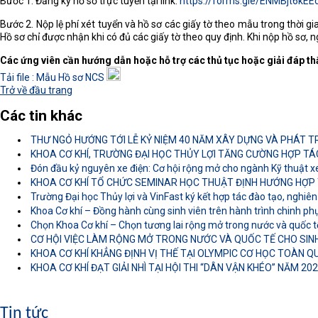
Bước 1. Đăng ký hồ sơ trực tuyến tại link:
https://forms.gle/ENMBjt6kE
Bước 2. Nộp lệ phí xét tuyển và hồ sơ các giấy tờ theo mẫu trong thờ
Hồ sơ chỉ được nhận khi có đủ các giấy tờ theo quy định. Khi nộp hồ sơ, n
Các ứng viên cần hướng dẫn hoặc hỗ trợ các thủ tục hoặc giải đáp t
Tải file : Mẫu Hồ sơ NCS
Trở về đầu trang
Các tin khác
THƯ NGỎ HƯỚNG TỚI LỄ KỶ NIỆM 40 NĂM XÂY DỰNG VÀ PHÁT TR
KHOA CƠ KHÍ, TRƯỜNG ĐẠI HỌC THỦY LỢI TĂNG CƯỜNG HỢP TÁ
Đón đầu kỷ nguyên xe điện: Cơ hội rộng mở cho ngành Kỹ thuật 
KHOA CƠ KHÍ TỔ CHỨC SEMINAR HỌC THUẬT ĐỊNH HƯỚNG HỢP T
Trường Đại học Thủy lợi và VinFast ký kết hợp tác đào tạo, nghiê
Khoa Cơ khí – Đồng hành cùng sinh viên trên hành trình chinh p
Chọn Khoa Cơ khí – Chọn tương lai rộng mở trong nước và quốc 
CƠ HỘI VIỆC LÀM RỘNG MỞ TRONG NƯỚC VÀ QUỐC TẾ CHO SINH
KHOA CƠ KHÍ KHẲNG ĐỊNH VỊ THẾ TẠI OLYMPIC CƠ HỌC TOÀN 
KHOA CƠ KHÍ ĐẠT GIẢI NHÌ TẠI HỘI THI “DÂN VẬN KHÉO” NĂM 20
Tin tức