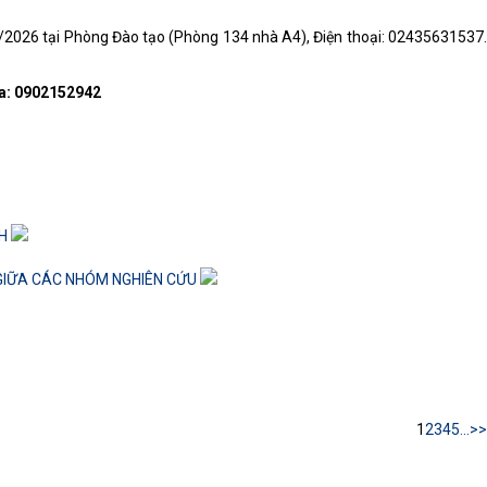
0/2026 tại Phòng Đào tạo (Phòng 134 nhà A4), Điện thoại: 02435631537.
ga: 0902152942
NH
 GIỮA CÁC NHÓM NGHIÊN CỨU
1
2
3
4
5
...
>>