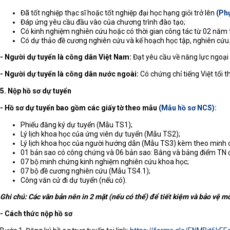
Đã tốt nghiệp thạc sĩ hoặc tốt nghiệp đại học hạng giỏi trở lên
(Phụ
Đáp ứng yêu cầu đầu vào của chương trình đào tạo;
Có kinh nghiệm nghiên cứu hoặc có thời gian công tác từ 02 năm tr
Có dự thảo đề cương nghiên cứu và kế hoạch học tập, nghiên cứu
- Người dự tuyển là công dân Việt Nam:
Đạt yêu cầu về năng lực ngoại
- Người dự tuyển là công dân nước ngoài:
Có chứng chỉ tiếng Việt tối t
5. Nộp hồ sơ dự tuyển
- Hồ sơ dự tuyển bao gồm các giấy tờ theo mẫu
(Mẫu hồ sơ NCS):
Phiếu đăng ký dự tuyển (Mẫu TS1);
Lý lịch khoa học của ứng viên dự tuyển (Mẫu TS2);
Lý lịch khoa học của người hướng dẫn (Mẫu TS3) kèm theo minh 
01 bản sao có công chứng và 06 bản sao: Bằng và bảng điểm TN đ
07 bộ minh chứng kinh nghiệm nghiên cứu khoa học;
07 bộ đề cương nghiên cứu (Mẫu TS4.1);
Công văn cử đi dự tuyển (nếu có).
Ghi chú: Các văn bản nên in 2 mặt (nếu có thể) để tiết kiệm và bảo vệ mô
- Cách thức nộp hồ sơ