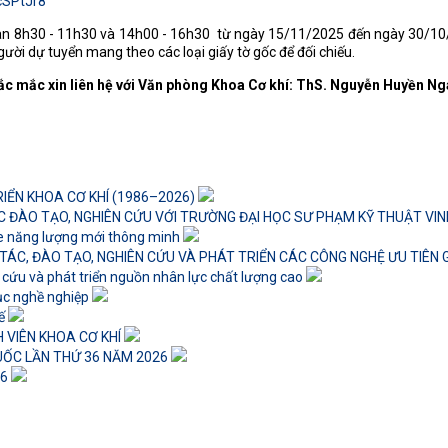
EcSPtJr8
i gian 8h30 - 11h30 và 14h00 - 16h30 từ ngày 15/11/2025 đến ngày 30/1
gười dự tuyển mang theo các loại giấy tờ gốc để đối chiếu.
hắc mắc xin liên hệ với Văn phòng Khoa Cơ khí: ThS. Nguyễn Huyền N
IỂN KHOA CƠ KHÍ (1986–2026)
C ĐÀO TẠO, NGHIÊN CỨU VỚI TRƯỜNG ĐẠI HỌC SƯ PHẠM KỸ THUẬT VI
xe năng lượng mới thông minh
ÁC, ĐÀO TẠO, NGHIÊN CỨU VÀ PHÁT TRIỂN CÁC CÔNG NGHỆ ƯU TIÊN
n cứu và phát triển nguồn nhân lực chất lượng cao
hục nghề nghiệp
tế
 VIÊN KHOA CƠ KHÍ
QUỐC LẦN THỨ 36 NĂM 2026
26