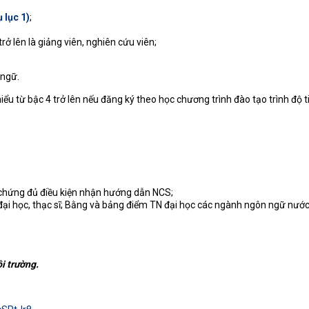
 lục 1)
;
ở lên là giảng viên, nghiên cứu viên;
.
 ngữ.
hiểu từ bậc 4 trở lên nếu đăng ký theo học chương trình đào tạo trình độ ti
chứng đủ điều kiện nhận hướng dẫn NCS;
ại học, thạc sĩ; Bằng và bảng điểm TN đại học các ngành ngôn ngữ nướ
i trường.