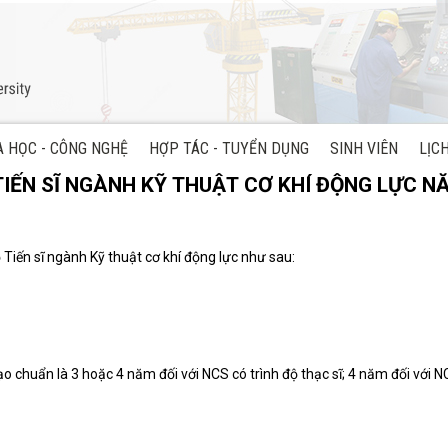
 HỌC - CÔNG NGHỆ
HỢP TÁC - TUYỂN DỤNG
SINH VIÊN
LỊC
IẾN SĨ NGÀNH KỸ THUẬT CƠ KHÍ ĐỘNG LỰC N
 Tiến sĩ ngành Kỹ thuật cơ khí động lực như sau:
o chuẩn là 3 hoặc 4 năm đối với NCS có trình độ thạc sĩ; 4 năm đối với NC