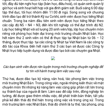
tốt, đầy đủ tiện nghi học tập (bàn học, điều hoà), có quản sinh quản lý
giờ học và sinh hoạt kết hợp với gia đình giám sát. Buổi sáng 6:00 dậy
tập thể dục, tối học nhóm đến 11:00 đi ngủ. Song song với chương
trình đào tạo để trở thành Kỹ sư Cơ khí, sinh viên được học tiếng Nhật
chuẩn. Trong ba năm đầu tiên sinh viên được học tiếng Nhật theo
các cấp độ N5 – N4 – N3, đến khi tốt nghiệp có thể đạt trình độ N2.
Lớp học tiếng Nhật với số lượng 20 sinh viên/lớp, lớp học chuyên môn
riêng với phòng học hiện đại trong môi trường chuẩn Nhật bản. Học
hết năm thứ 2 sinh viên có thể đi thực tập tại Nhật bản từ 06 – 12
tháng, được thực tập tại các công ty Nhật tại Việt Nam là các công ty
đối tác của Khoa. Đến hết năm thứ 3 các bạn sẽ được các Công ty
Nhật trực tiếp tuyển dụng và được đào tạo bởi các chuyên gia Nhật.
Các bạn sinh viên được rèn luyện trong môi trường chuyên nghiệp để
tự tin với hành trang làm việc sau này
Thứ hai, được đào tạo kỹ năng, văn hoá, tác phong làm việc trong
môi trường Nhật Bản. Trong công việc, ngoài những kiến thức về mặt
chuyên môn thì những kỹ năng làm việc cũng góp phần rất lớn trong
sự thành bại của người đi làm. Làm sao để cấp trên, đồng nghiệp tin
tưởng, để được giao thêm nhiều việc, để phát triển bản thân, tất yếu
phải kể đến thái độ thể hiện trong công việc và trong ứng xử. Trong
môi trường làm việc Nhật Bản, thái độ chính là tư thế, tác phong, ứng