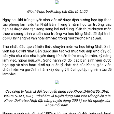
Giờ thể dục buổi sáng bắt đầu từ 6h00
Ngay sau khi trúng tuyển sinh viên sẽ được định hướng học tập theo
tác phong làm việc tại Nhật Bản. Trong 3 năm học tại trường, các
bạn sẽ được đào tạo song song hai nội dung: Kiến thức chuyên môn
theo chương trình chuẩn của trường và học tiếng Nhật để đạt trình
độ N3, kỹ năng và văn hóa làm việc trong môi trường Nhật Bản.
Thứ nhất, đào tạo về kiến thức chuyên môn và học tiếng Nhật. Sinh
viên lớp Cơ khí Nhật Bản được đào tạo với mục tiêu đáp ứng đầy đủ
các yêu cầu của nhà tuyển dụng từ kiến thức chuyên môn, kỹ năng
làm việc, ngoại ngữ,.v.v... Song hành với đó, các bạn sinh viên được
học tập và sinh hoạt dưới sự quản lý chặt chẽ của Khoa, giáo viên
chủ nhiệm và gia đình nhằm xây dựng ý thức học tập nghiêm túc để
làm việc.
Các công ty Nhật là đối tác tuyển dụng của Khoa: DAIHATSU, DVB,
WORK STAFF, VJC,… tới thăm và tuyển dụng sinh viên tốt nghiệp của
Khoa. Daihatsu Nhật đặt hàng tuyển dụng 200 kỹ sư tốt nghiệp của
Khoa mỗi năm.
Ngoài ra, sinh viên được ở 100% kí túc xá riêng với điều kiện sinh hoạt