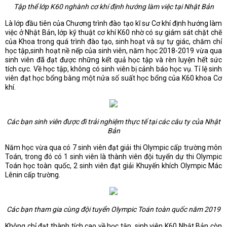
Tập thể lớp K60 nghành cơ khí định hướng làm việc tại Nhật Bản
Là lớp đầu tiên của Chương trình đào tạo kĩ sư Cơ khí định hướng làm
việc ở Nhật Bản, lớp kỹ thuật cơ khí K60 nhờ có sự giám sát chặt chẽ
của Khoa trong quá trình đào tạo, sinh hoạt và sự tự giác, chăm chỉ
học tập,sinh hoạt nề nếp của sinh viên, năm học 2018-2019 vừa qua
sinh viên đã đạt được những kết quả học tập và rèn luyện hết sức
tích cực. Về học tập, không có sinh viên bị cảnh báo học vụ. Tỉ lệ sinh
viên đạt học bổng bằng một nửa số suất học bổng của K60 khoa Cơ
khí.
Các bạn sinh viên được đi trải nghiệm thực tế tại các câu ty của Nhật
Bản
Năm học vừa qua có 7 sinh viên đạt giải thi Olympic cấp trường môn
Toán, trong đó có 1 sinh viên là thành viên đội tuyển dự thi Olympic
Toán học toàn quốc, 2 sinh viên đạt giải Khuyến khích Olympic Mác
Lênin cấp trường.
Các bạn tham gia cùng đội tuyển Olympic Toán toàn quốc năm 2019
Không chỉ đạt thành tích cao về học tập, sinh viên K60 Nhật Bản còn