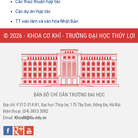
Các thảo thuận hợp tác
Các dự án Hợp tác
TT việc làm và văn hóa Nhật Bản
© 2026 - KHOA CƠ KHÍ - TRƯỜNG ĐẠI HỌC THỦY LỢI
BẢN ĐỒ CHỈ DẪN TRƯỜNG ĐẠI HỌC
Địa chỉ: P.312-314 A1, Đại học Thủy lợi, 175 Tây Sơn, Đống Đa, Hà Nội
Điện thoại: (04) 3853.3082
Email:
KhoaM@tlu.edu.vn