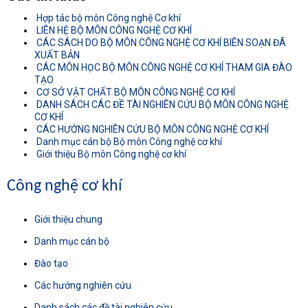
Hợp tác bộ môn Công nghệ Cơ khí
LIÊN HỆ BỘ MÔN CÔNG NGHỆ CƠ KHÍ
CÁC SÁCH DO BỘ MÔN CÔNG NGHỆ CƠ KHÍ BIÊN SOẠN ĐÃ
XUẤT BẢN
CÁC MÔN HỌC BỘ MÔN CÔNG NGHỆ CƠ KHÍ THAM GIA ĐÀO
TẠO
CƠ SỞ VẬT CHẤT BỘ MÔN CÔNG NGHỆ CƠ KHÍ
DANH SÁCH CÁC ĐỀ TÀI NGHIÊN CỨU BỘ MÔN CÔNG NGHỆ
CƠ KHÍ
CÁC HƯỚNG NGHIÊN CỨU BỘ MÔN CÔNG NGHỆ CƠ KHÍ
Danh mục cán bộ Bộ môn Công nghệ cơ khí
Giới thiệu Bộ môn Công nghệ cơ khí
Công nghệ cơ khí
Giới thiệu chung
Danh mục cán bộ
Đào tạo
Các hướng nghiên cứu
Danh sách các đề tài nghiên cứu