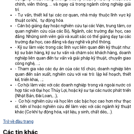
chính, viễn thông, ... và ngay cả trong ngành công nghiệp giải
trí.
- Tư vấn, thiết kế tại các cơ quan, nhà máy thuộc lĩnh vực kỹ
thuật cơ khí, tự động hóa.
- Cán bộ giảng dạy hoặc nghiên cứu tại các Viện, trung tâm, cơ
quan nghiên cứu của các Bộ, Ngành, các trường đại học, cao
đẳng. Những sinh viên giỏi và xuất sắc có thể giảng dạy tại các
trường đại học, cao đẳng và dạy nghề và phổ thông;
- Kỹ sư làm việc trong các lĩnh vực liên quan đến kỹ thuật như:
kỹ sư bán hàng, kỹ sư tư vấn và chăm sóc khách hàng, doanh
nghiệp liên quan đến tư vấn và giải pháp kỹ thuật, chuyển giao
công nghệ, …;
- Tham gia vào các dự án của các tổ chức, doanh nghiệp liên
quan đến sản xuất, nghiên cứu với vai trò: lập kế hoạch, thiết
kế, triển khai, …;
- Cơ hội làm việc với các doanh nghiệp trong và ngoài nước có
hợp tác với Đại học Thủy Lợi, hoặc kỹ sư tại các nước phát triển
(Nhật Bản, Đài Loan,…);
- Cơ hội nghiên cứu và học lên các bậc học cao hơn như thạc
sĩ, tiến sĩ hoặc nghiên cứu để làm việc với các ngành kỹ thuật
khác (Cơ khí tự động hóa, vật liệu, y sinh, chất dẻo,…).
Trở về đầu trang
Các tin khác