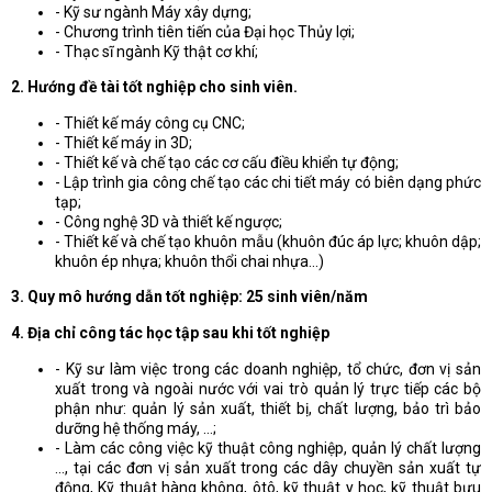
- Kỹ sư ngành Máy xây dựng;
- Chương trình tiên tiến của Đại học Thủy lợi;
- Thạc sĩ ngành Kỹ thật cơ khí;
2. Hướng đề tài tốt nghiệp cho sinh viên.
- Thiết kế máy công cụ CNC;
- Thiết kế máy in 3D;
- Thiết kế và chế tạo các cơ cấu điều khiển tự động;
- Lập trình gia công chế tạo các chi tiết máy có biên dạng phức
tạp;
- Công nghệ 3D và thiết kế ngược;
- Thiết kế và chế tạo khuôn mẫu (khuôn đúc áp lực; khuôn dập;
khuôn ép nhựa; khuôn thổi chai nhựa...)
3. Quy mô hướng dẫn tốt nghiệp: 25 sinh viên/năm
4. Địa chỉ công tác học tập sau khi tốt nghiệp
- Kỹ sư làm việc trong các doanh nghiệp, tổ chức, đơn vị sản
xuất trong và ngoài nước với vai trò quản lý trực tiếp các bộ
phận như: quản lý sản xuất, thiết bị, chất lượng, bảo trì bảo
dưỡng hệ thống máy, …;
- Làm các công việc kỹ thuật công nghiệp, quản lý chất lượng
..., tại các đơn vị sản xuất trong các dây chuyền sản xuất tự
động, Kỹ thuật hàng không, ôtô, kỹ thuật y học, kỹ thuật bưu