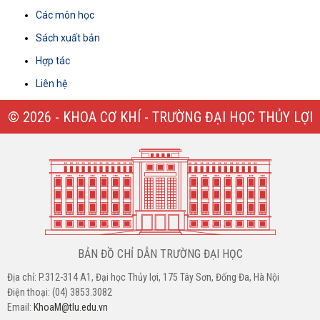
Các môn học
Sách xuất bản
Hợp tác
Liên hệ
© 2026 - KHOA CƠ KHÍ - TRƯỜNG ĐẠI HỌC THỦY LỢI
BẢN ĐỒ CHỈ DẪN TRƯỜNG ĐẠI HỌC
Địa chỉ: P.312-314 A1, Đại học Thủy lợi, 175 Tây Sơn, Đống Đa, Hà Nội
Điện thoại: (04) 3853.3082
Email:
KhoaM@tlu.edu.vn